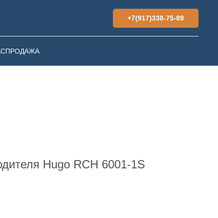
+7(917)338-75-89
АСПРОДАЖА
одителя Hugo RCH 6001-1S