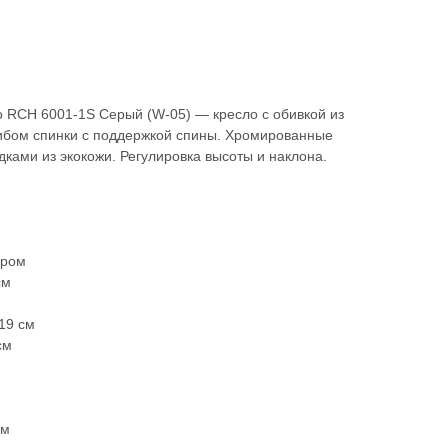
o RCH 6001-1S Серый (W-05) — кресло с обивкой из
гибом спинки с поддержкой спины. Хромированные
ками из экокожи. Регулировка высоты и наклона.
хром
см
19 см
см
см