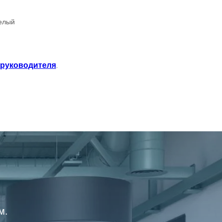
белый
 руководителя
.
м.