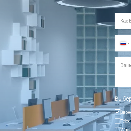
Выбер
Звон
Tele
What