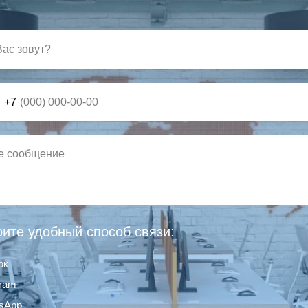
+7
ите удобный способ связи:
ок
gram
sApp