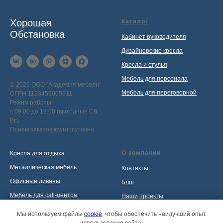
Хорошая
Каталог
Обстановка
Кабинет руководителя
Дизайнерские кресла
Кресла и стулья
Мебель для персонала
© 2026 ООО "Академия мебели"
Мебель для переговорной
ОГРН 1123459005911
Режим работы:
с 09:00 до 18:00 (выходные Сб,
Вс)
Прием заказов круглосуточно
О компании
Кресла для отдыха
Металлическая мебель
Контакты
Офисные диваны
Блог
Мебель для call-центра
Наши проекты
Мебель для приемной
Политика обработки
Мы используем файлы
cookie
, чтобы обеспечить наилучший опыт
персональных данных