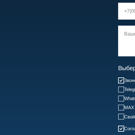
Выбер
Звон
Tele
What
MAX
Свой
Согл