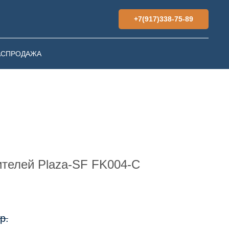
+7(917)338-75-89
АСПРОДАЖА
ителей Plaza-SF FK004-С
р.