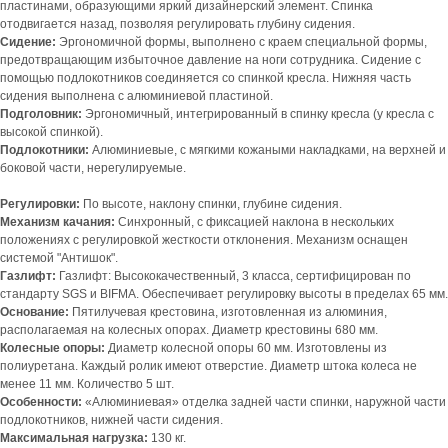
пластинами, образующими яркий дизайнерский элемент. Спинка
отодвигается назад, позволяя регулировать глубину сидения.
Сидение:
Эргономичной формы, выполнено с краем специальной формы,
предотвращающим избыточное давление на ноги сотрудника. Сидение с
помощью подлокотников соединяется со спинкой кресла. Нижняя часть
сидения выполнена с алюминиевой пластиной.
Подголовник:
Эргономичный, интегрированный в спинку кресла (у кресла с
высокой спинкой).
Подлокотники:
Алюминиевые, с мягкими кожаными накладками, на верхней и
боковой части, нерегулируемые.
Регулировки:
По высоте, наклону спинки, глубине сидения.
Механизм качания:
Синхронный, с фиксацией наклона в нескольких
положениях с регулировкой жесткости отклонения. Механизм оснащен
системой "Антишок".
Газлифт:
Газлифт: Высококачественный, 3 класса, сертифицирован по
стандарту SGS и BIFMA. Обеспечивает регулировку высоты в пределах 65 мм.
Основание:
Пятилучевая крестовина, изготовленная из алюминия,
располагаемая на колесных опорах. Диаметр крестовины 680 мм.
Колесные опоры:
Диаметр колесной опоры 60 мм. Изготовлены из
полиуретана. Каждый ролик имеют отверстие. Диаметр штока колеса не
менее 11 мм. Количество 5 шт.
Особенности:
«Алюминиевая» отделка задней части спинки, наружной части
подлокотников, нижней части сидения.
Максимальная нагрузка:
130 кг.