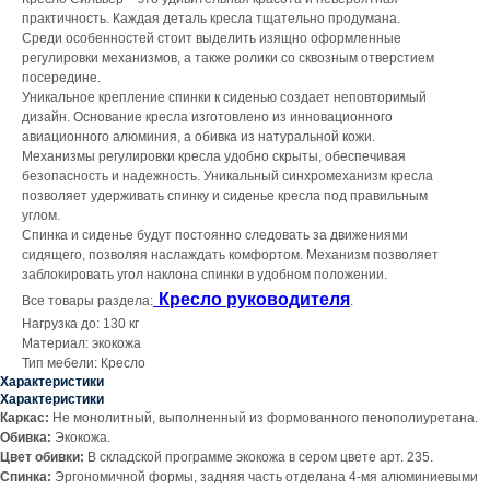
практичность. Каждая деталь кресла тщательно продумана.
Среди особенностей стоит выделить изящно оформленные
регулировки механизмов, а также ролики со сквозным отверстием
посередине.
Уникальное крепление спинки к сиденью создает неповторимый
дизайн. Основание кресла изготовлено из инновационного
авиационного алюминия, а обивка из натуральной кожи.
Механизмы регулировки кресла удобно скрыты, обеспечивая
безопасность и надежность. Уникальный синхромеханизм кресла
позволяет удерживать спинку и сиденье кресла под правильным
углом.
Спинка и сиденье будут постоянно следовать за движениями
сидящего, позволяя наслаждать комфортом. Механизм позволяет
заблокировать угол наклона спинки в удобном положении.
Кресло руководителя
Все товары раздела:
.
Нагрузка до: 130 кг
Материал: экокожа
Тип мебели: Кресло
Характеристики
Характеристики
Каркас:
Не монолитный, выполненный из формованного пенополиуретана.
Обивка:
Экокожа.
Цвет обивки:
В складской программе экокожа в сером цвете арт. 235.
Спинка:
Эргономичной формы, задняя часть отделана 4-мя алюминиевыми