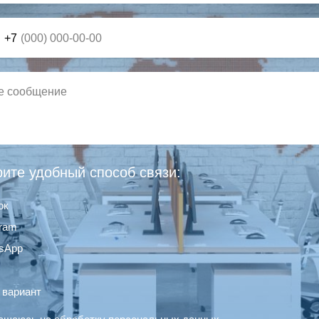
+7
ите удобный способ связи:
ок
gram
sApp
 вариант