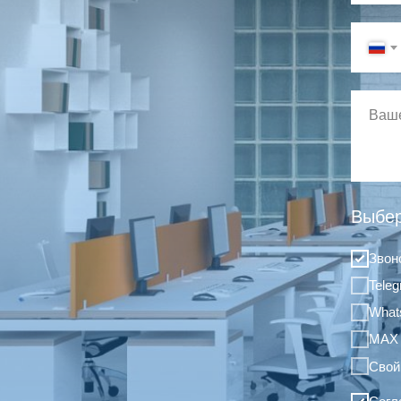
Выбер
Звон
Tele
What
MAX
Свой