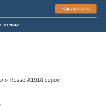
+7(917)338-75-89
АСПРОДАЖА
еля Rosso А1918 серое
р.