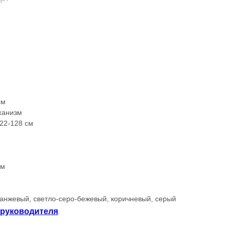
см
ханизм
22-128 см
см
ранжевый, светло-серо-бежевый, коричневый, серый
 руководителя
.