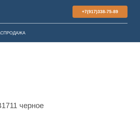
+7(917)338-75-89
АСПРОДАЖА
В1711 черное