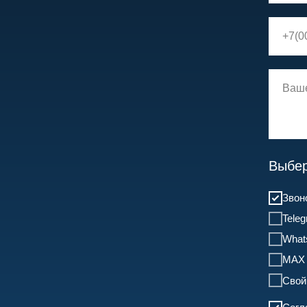
Выбер
Звон
Tele
What
MAX
Свой