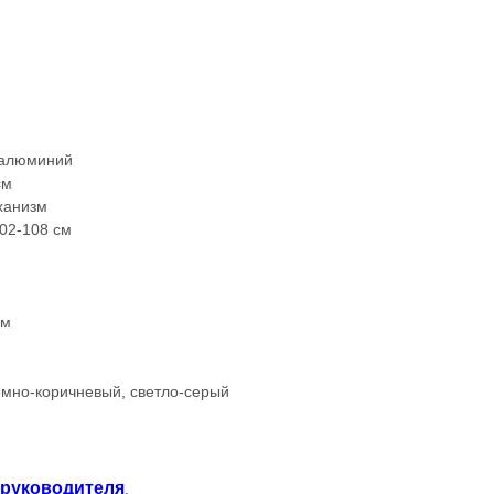
 алюминий
см
ханизм
02-108 см
см
темно-коричневый, светло-серый
 руководителя
.