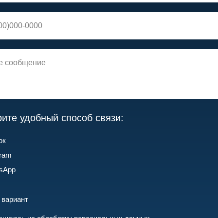
ите удобный способ связи:
ок
gram
sApp
 вариант