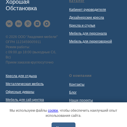
Хорошая
Каталог
Обстановка
Кабинет руководителя
Дизайнерские кресла
Кресла и стулья
Мебель для персонала
© 2026 ООО "Академия мебели"
Мебель для переговорной
ОГРН 1123459005911
Режим работы:
с 09:00 до 18:00 (выходные Сб,
Вс)
Прием заказов круглосуточно
О компании
Кресла для отдыха
Металлическая мебель
Контакты
Офисные диваны
Блог
Мебель для call-центра
Наши проекты
Мебель для приемной
Политика обработки
Мы используем файлы
cookie
, чтобы обеспечить наилучший опыт
персональных данных
использования сайта.
Распродажа