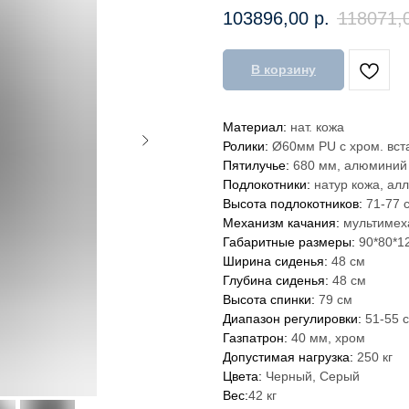
103896,00
р.
118071,
В корзину
Материал:
нат. кожа
Ролики:
Ø60мм PU с хром. вст
Пятилучье:
680 мм, алюминий
Подлокотники:
натур кожа, ал
Высота подлокотников:
71-77 
Механизм качания:
мультимех
Габаритные размеры:
90*80*1
Ширина сиденья:
48 см
Глубина сиденья:
48 см
Высота спинки:
79 см
Диапазон регулировки:
51-55 
Газпатрон:
40 мм, хром
Допустимая нагрузка:
250 кг
Цвета:
Черный, Серый
Вес:
42 кг