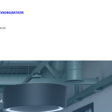
руководителя
.
теля
м.