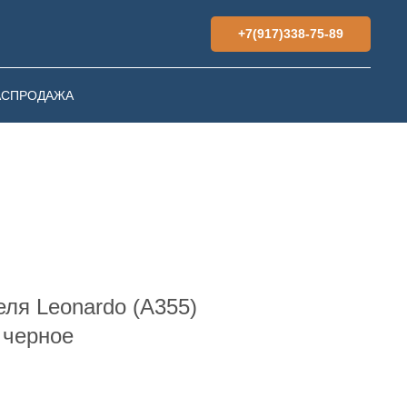
+7(917)338-75-89
АСПРОДАЖА
еля Leonardo (A355)
 черное