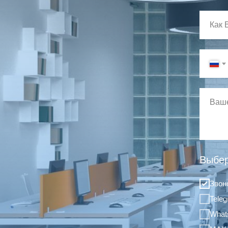
Выбер
Звон
Tele
What