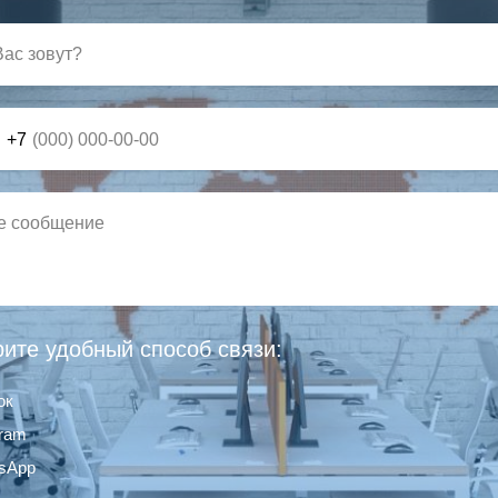
+7
ите удобный способ связи:
ок
gram
sApp