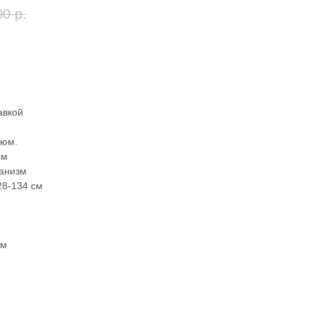
00
р.
авкой
люм.
см
анизм
28-134 см
см