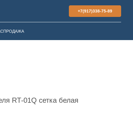
+7(917)338-75-89
АСПРОДАЖА
еля RT-01Q сетка белая