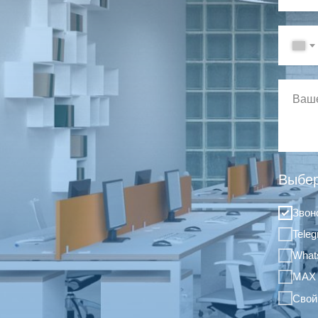
Выбер
Звон
Tele
What
MAX
Свой