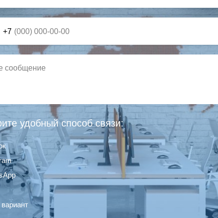
+7
ите удобный способ связи:
ок
gram
sApp
 вариант