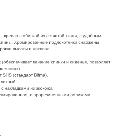
 кресло с обивкой из сетчатой ткани, с удобным
 спины. Хромированные подлокотники снабжены
ировка высоты и наклона.
 (обеспечивает качание спинки и сиденья, позволяет
ложениях).
 SHS (стандарт Bifma).
олитный.
 с накладками из экокожи.
ромированная, с прорезиненными роликами.
,