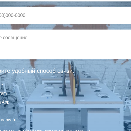
ите удобный способ связи:
ок
gram
sApp
 вариант