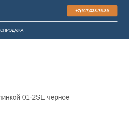
+7(917)338-75-89
АСПРОДАЖА
спинкой 01-2SE черное