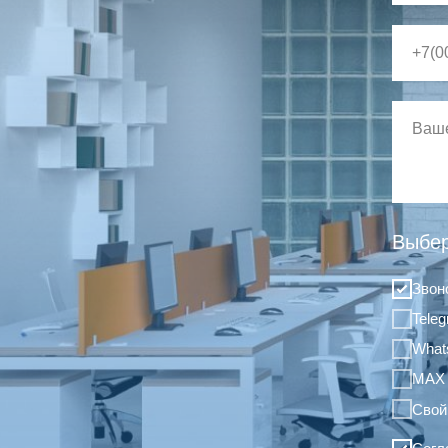
Выбер
Звон
Tele
What
MAX
Свой