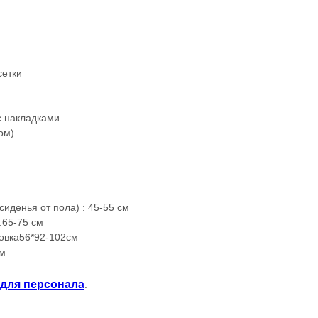
сетки
с накладками
ом)
иденья от пола) : 45-55 см
:65-75 см
ровка56*92-102см
см
 для персонала
.