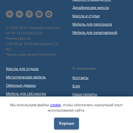
Дизайнерские кресла
Кресла и стулья
Мебель для персонала
© 2026 ООО "Академия мебели"
Мебель для переговорной
ОГРН 1123459005911
Режим работы:
с 09:00 до 18:00 (выходные Сб,
Вс)
Прием заказов круглосуточно
О компании
Кресла для отдыха
Металлическая мебель
Контакты
Офисные диваны
Блог
Мебель для call-центра
Наши проекты
Мебель для приемной
Политика обработки
Мы используем файлы
cookie
, чтобы обеспечить наилучший опыт
персональных данных
использования сайта.
Распродажа
Хорошо