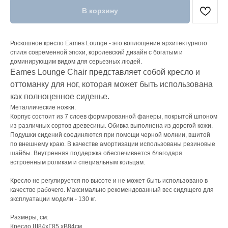
В корзину
Роскошное кресло Eames Lounge - это воплощение архитектурного
стиля современной эпохи, королевский дизайн с богатым и
доминирующим видом для серьезных людей.
Eames Lounge Chair представляет собой кресло и
оттоманку для ног, которая может быть использована
как полноценное сиденье.
Металлические ножки.
Корпус состоит из 7 слоев формированной фанеры, покрытой шпоном
из различных сортов древесины. Обивка выполнена из дорогой кожи.
Подушки сидений соединяются при помощи черной молнии, вшитой
по внешнему краю. В качестве амортизации использованы резиновые
шайбы. Внутренняя поддержка обеспечивается благодаря
встроенным роликам и специальным кольцам.
Кресло не регулируется по высоте и не может быть использовано в
качестве рабочего. Максимально рекомендованный вес сидящего для
эксплуатации модели - 130 кг.
Размеры, см:
Кресло Ш84хГ85 хВ84см