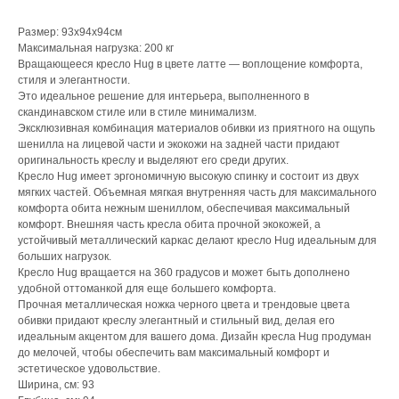
Размер: 93х94х94см
Максимальная нагрузка: 200 кг
Вращающееся кресло Hug в цвете латте — воплощение комфорта,
стиля и элегантности.
Это идеальное решение для интерьера, выполненного в
скандинавском стиле или в стиле минимализм.
Эксклюзивная комбинация материалов обивки из приятного на ощупь
шенилла на лицевой части и экокожи на задней части придают
оригинальность креслу и выделяют его среди других.
Кресло Hug имеет эргономичную высокую спинку и состоит из двух
мягких частей. Объемная мягкая внутренняя часть для максимального
комфорта обита нежным шениллом, обеспечивая максимальный
комфорт. Внешняя часть кресла обита прочной экокожей, а
устойчивый металлический каркас делают кресло Hug идеальным для
больших нагрузок.
Кресло Hug вращается на 360 градусов и может быть дополнено
удобной оттоманкой для еще большего комфорта.
Прочная металлическая ножка черного цвета и трендовые цвета
обивки придают креслу элегантный и стильный вид, делая его
идеальным акцентом для вашего дома. Дизайн кресла Hug продуман
до мелочей, чтобы обеспечить вам максимальный комфорт и
эстетическое удовольствие.
Ширина, см: 93