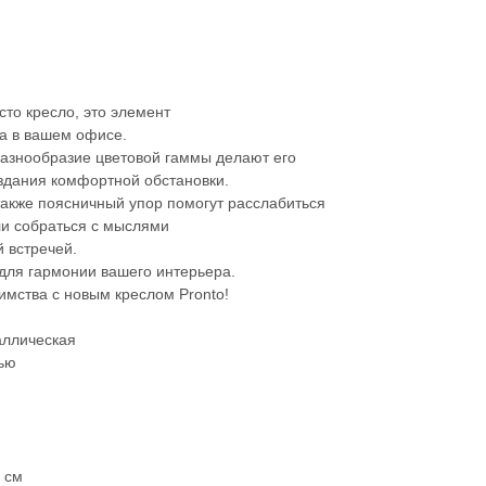
осто кресло, это элемент
та в вашем офисе.
разнообразие цветовой гаммы делают его
дания комфортной обстановки.
 также поясничный упор помогут расслабиться
ли собраться с мыслями
 встречей.
для гармонии вашего интерьера.
мства с новым креслом Pronto!
аллическая
нью
 см