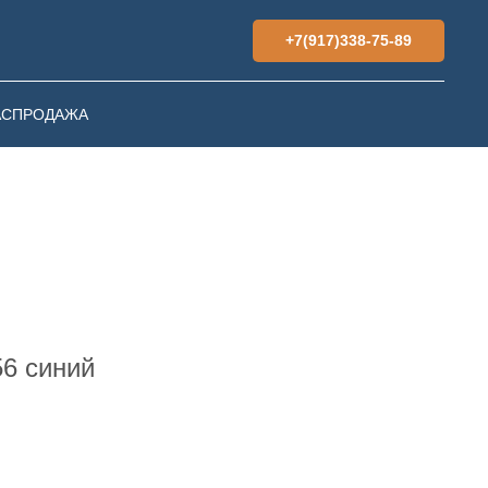
+7(917)338-75-89
АСПРОДАЖА
56 синий