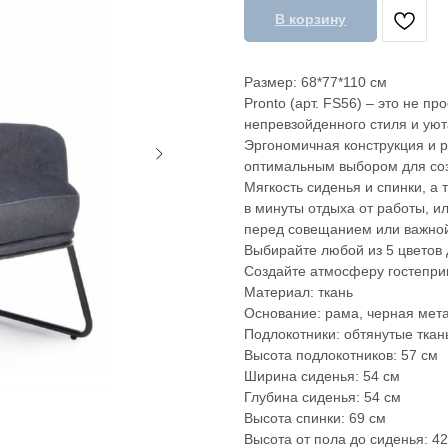
В корзину
Размер: 68*77*110 см
Pronto (арт. FS56) – это не пр
непревзойденного стиля и ую
Эргономичная конструкция и 
оптимальным выбором для соз
Мягкость сиденья и спинки, а
в минуты отдыха от работы, и
перед совещанием или важной
Выбирайте любой из 5 цветов 
Создайте атмосферу гостеприи
Материал: ткань
Основание: рама, черная мет
Подлокотники: обтянутые тка
Высота подлокотников: 57 см
Ширина сиденья: 54 см
Глубина сиденья: 54 см
Высота спинки: 69 см
Высота от пола до сиденья: 42