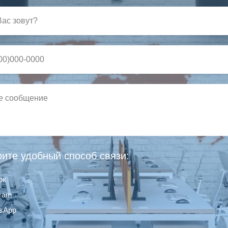
ите удобный способ связи:
ок
gram
sApp