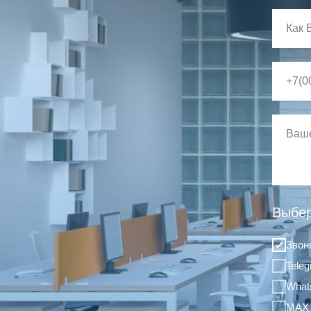
Выбер
Звон
Tele
What
MAX