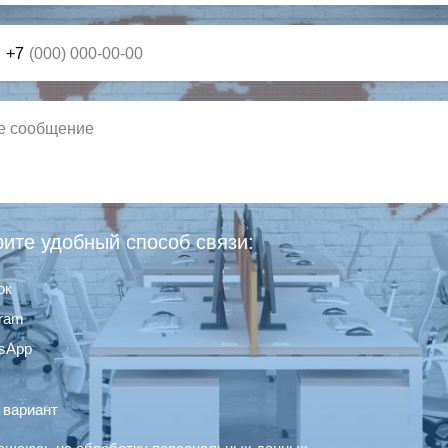
+7
ите удобный способ связи:
ок
gram
sApp
 вариант