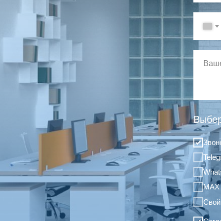
Выбер
Звон
Tele
What
MAX
Свой