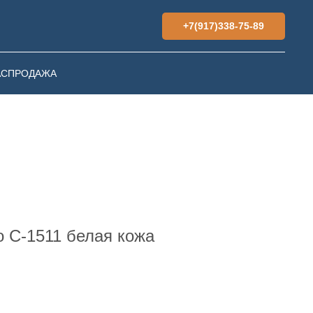
+7(917)338-75-89
АСПРОДАЖА
 С-1511 белая кожа