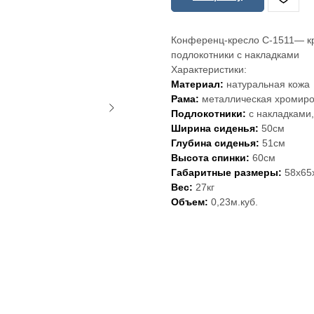
Конференц-кресло С-1511— кр
подлокотники с накладками
Характеристики:
Материал:
натуральная кожа
Рама:
металлическая хромир
Подлокотники:
с накладками
Ширина сиденья:
50см
Глубина сиденья:
51см
Высота спинки:
60см
Габаритные размеры:
58х65
Вес:
27кг
Объем:
0,23м.куб.