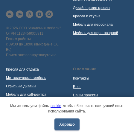
Дизайнерские кресла
Кресла и стулья
Мебель для персонала
© 2026 ООО "Академия мебели"
Мебель для переговорной
ОГРН 1123459005911
Режим работы:
с 09:00 до 18:00 (выходные Сб,
Вс)
Прием заказов круглосуточно
О компании
Кресла для отдыха
Металлическая мебель
Контакты
Офисные диваны
Блог
Мебель для call-центра
Наши проекты
Мебель для приемной
Политика обработки
Мы используем файлы
cookie
, чтобы обеспечить наилучший опыт
персональных данных
использования сайта.
Распродажа
Хорошо