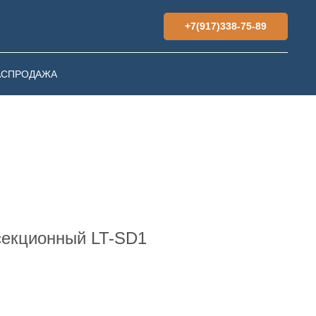
+7(917)338-75-89
АСПРОДАЖА
секционный LT-SD1