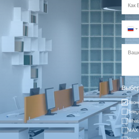
Выбер
Звон
Tele
What
MAX