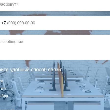
+7
ите удобный способ связи:
ок
gram
sApp