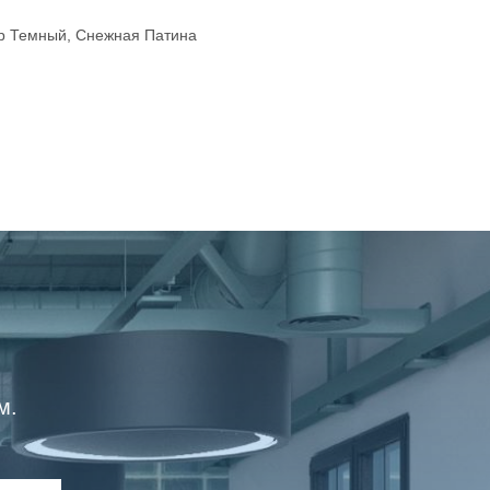
ар Темный, Снежная Патина
м.