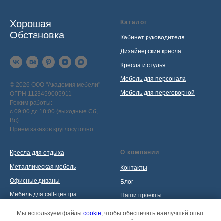
Хорошая
Каталог
Обстановка
Кабинет руководителя
Дизайнерские кресла
Кресла и стулья
Мебель для персонала
© 2026 ООО "Академия мебели"
Мебель для переговорной
ОГРН 1123459005911
Режим работы:
с 09:00 до 18:00 (выходные Сб,
Вс)
Прием заказов круглосуточно
О компании
Кресла для отдыха
Металлическая мебель
Контакты
Офисные диваны
Блог
Мебель для call-центра
Наши проекты
Мебель для приемной
Политика обработки
Мы используем файлы
cookie
, чтобы обеспечить наилучший опыт
персональных данных