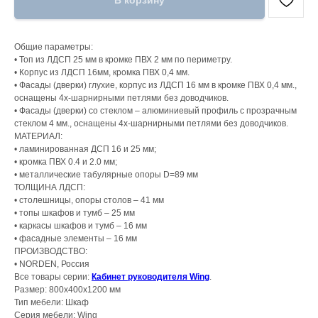
В корзину
Общие параметры:
• Топ из ЛДСП 25 мм в кромке ПВХ 2 мм по периметру.
• Корпус из ЛДСП 16мм, кромка ПВХ 0,4 мм.
• Фасады (дверки) глухие, корпус из ЛДСП 16 мм в кромке ПВХ 0,4 мм.,
оснащены 4х‐шарнирными петлями без доводчиков.
• Фасады (дверки) со стеклом – алюминиевый профиль с прозрачным
стеклом 4 мм., оснащены 4х‐шарнирными петлями без доводчиков.
МАТЕРИАЛ:
• ламинированная ДСП 16 и 25 мм;
• кромка ПВХ 0.4 и 2.0 мм;
• металлические табулярные опоры D=89 мм
ТОЛЩИНА ЛДСП:
• столешницы, опоры столов – 41 мм
• топы шкафов и тумб – 25 мм
• каркасы шкафов и тумб – 16 мм
• фасадные элементы – 16 мм
ПРОИЗВОДСТВО:
• NORDEN, Россия
Все товары серии:
Кабинет руководителя Wing
.
Размер: 800х400х1200 мм
Тип мебели: Шкаф
Серия мебели: Wing