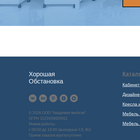
Хорошая
Катал
Обстановка
Кабинет
Дизайне
Кресла 
© 2026 ООО "Академия мебели"
Мебель 
ОГРН 1123459005911
Мебель 
Режим работы:
с 09:00 до 18:00 (выходные Сб, Вс)
Прием заказов круглосуточно