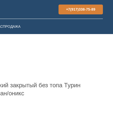
+7(917)338-75-89
АСПРОДАЖА
ий закрытый без топа Турин
тан/оникс