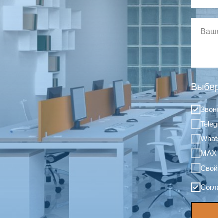
Выбер
Звон
Tele
What
MAX
Свой
Согл