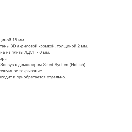
щиной 18 мм.
таны 3D акриловой кромкой, толщиной 2 мм.
на из плиты ЛДСП - 8 мм.
оры.
ensys c демпфером Silent System (Hettich),
есшумное закрывание.
входит и приобретается отдельно.