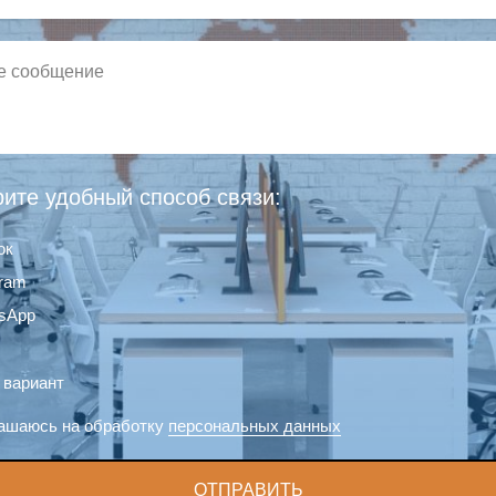
ите удобный способ связи:
ок
gram
sApp
 вариант
ашаюсь на обработку
персональных данных
ОТПРАВИТЬ