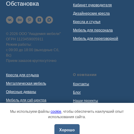
Обстановка
Кабинет руководителя
Дизайнерские кресла
Кресла и стулья
Мебель для персонала
© 2026 ООО "Академия мебели"
Мебель для переговорной
ОГРН 1123459005911
Режим работы:
с 09:00 до 18:00 (выходные Сб,
Вс)
Прием заказов круглосуточно
О компании
Кресла для отдыха
Металлическая мебель
Контакты
Офисные диваны
Блог
Мебель для call-центра
Наши проекты
Мебель для приемной
Политика обработки
Мы используем файлы
cookie
, чтобы обеспечить наилучший опыт
персональных данных
использования сайта.
Распродажа
Хорошо