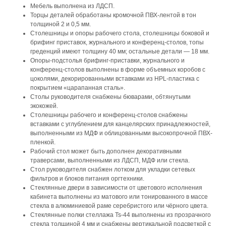
Мебель выполнена из ЛДСП.
Торцы деталей обработаны кромочной ПВХ-лентой в тон
толщиной 2 и 0,5 мм.
Столешницы и опоры рабочего стола, столешницы боковой и
брифинг приставок, журнального и конференц-столов, топы
греденций имеют толщину 40 мм; остальные детали — 18 мм.
Опоры-подстолья брифинг-приставки, журнального и
конференц-столов выполнены в форме объемных коробов с
цоколями, декорированными вставками из HPL-пластика с
покрытием «царапанная сталь».
Столы руководителя снабжены бюварами, обтянутыми
экокожей.
Столешницы рабочего и конференц-столов снабжены
вставками с углублением для канцелярских принадлежностей,
выполненными из МДФ и облицованными высокопрочной ПВХ-
пленкой.
Рабочий стол может быть дополнен декоративными
траверсами, выполненными из ЛДСП, МДФ или стекла.
Стол руководителя снабжен лотком для укладки сетевых
фильтров и блоков питания оргтехники.
Стеклянные двери в зависимости от цветового исполнения
кабинета выполнены из матового или тонированного в массе
стекла в алюминиевой раме серебристого или чёрного цвета.
Стеклянные полки стеллажа Ts-44 выполнены из прозрачного
стекла толщиной 4 мм и снабжены вертикальной подсветкой с