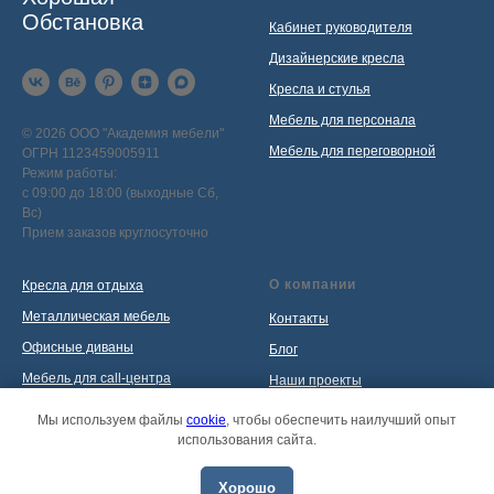
Обстановка
Кабинет руководителя
Дизайнерские кресла
Кресла и стулья
Мебель для персонала
© 2026 ООО "Академия мебели"
Мебель для переговорной
ОГРН 1123459005911
Режим работы:
с 09:00 до 18:00 (выходные Сб,
Вс)
Прием заказов круглосуточно
О компании
Кресла для отдыха
Металлическая мебель
Контакты
Офисные диваны
Блог
Мебель для call-центра
Наши проекты
Мебель для приемной
Политика обработки
Мы используем файлы
cookie
, чтобы обеспечить наилучший опыт
персональных данных
использования сайта.
Распродажа
Хорошо