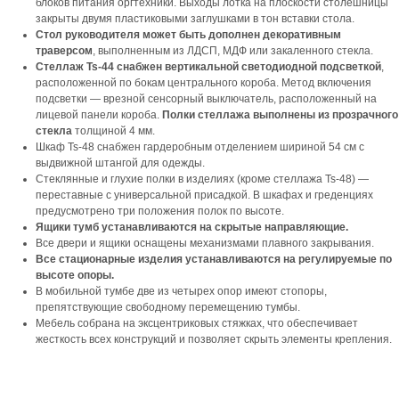
блоков питания оргтехники. Выходы лотка на плоскости столешницы
закрыты двумя пластиковыми заглушками в тон вставки стола.
Стол руководителя может быть дополнен декоративным
траверсом
, выполненным из ЛДСП, МДФ или закаленного стекла.
Стеллаж Ts-44 снабжен вертикальной светодиодной подсветкой
,
расположенной по бокам центрального короба. Метод включения
подсветки — врезной сенсорный выключатель, расположенный на
лицевой панели короба.
Полки стеллажа выполнены из прозрачного
стекла
толщиной 4 мм.
Шкаф Ts-48 снабжен гардеробным отделением шириной 54 см с
выдвижной штангой для одежды.
Стеклянные и глухие полки в изделиях (кроме стеллажа Ts-48) —
переставные с универсальной присадкой. В шкафах и греденциях
предусмотрено три положения полок по высоте.
Ящики тумб устанавливаются на скрытые направляющие.
Все двери и ящики оснащены механизмами плавного закрывания.
Все стационарные изделия устанавливаются на регулируемые по
высоте опоры.
В мобильной тумбе две из четырех опор имеют стопоры,
препятствующие свободному перемещению тумбы.
Мебель собрана на эксцентриковых стяжках, что обеспечивает
жесткость всех конструкций и позволяет скрыть элементы крепления.