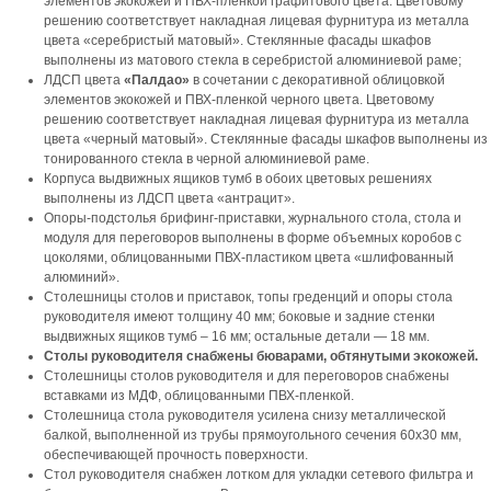
элементов экокожей и ПВХ-пленкой графитового цвета. Цветовому
решению соответствует накладная лицевая фурнитура из металла
цвета «серебристый матовый». Стеклянные фасады шкафов
выполнены из матового стекла в серебристой алюминиевой раме;
ЛДСП цвета
«Палдао»
в сочетании с декоративной облицовкой
элементов экокожей и ПВХ-пленкой черного цвета. Цветовому
решению соответствует накладная лицевая фурнитура из металла
цвета «черный матовый». Стеклянные фасады шкафов выполнены из
тонированного стекла в черной алюминиевой раме.
Корпуса выдвижных ящиков тумб в обоих цветовых решениях
выполнены из ЛДСП цвета «антрацит».
Опоры-подстолья брифинг-приставки, журнального стола, стола и
модуля для переговоров выполнены в форме объемных коробов с
цоколями, облицованными ПВХ-пластиком цвета «шлифованный
алюминий».
Столешницы столов и приставок, топы греденций и опоры стола
руководителя имеют толщину 40 мм; боковые и задние стенки
выдвижных ящиков тумб – 16 мм; остальные детали — 18 мм.
Столы руководителя снабжены бюварами, обтянутыми экокожей.
Столешницы столов руководителя и для переговоров снабжены
вставками из МДФ, облицованными ПВХ-пленкой.
Столешница стола руководителя усилена снизу металлической
балкой, выполненной из трубы прямоугольного сечения 60х30 мм,
обеспечивающей прочность поверхности.
Стол руководителя снабжен лотком для укладки сетевого фильтра и