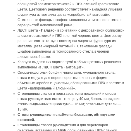
облицовкой элементов экокожей и ПВХ-пленкой графитового
цвета. Цветовому решению соответствует накладная лицевая
фурнитура из металла цвета «серебристый матовый».
Стеклянные фасады шкафов выполнены из матового стекла в
серебристой алюминиевой раме;
ЛДСП цвета
«Палдао»
в сочетании с декоративной облицовкой
элементов экокожей и ПВХ-пленкой черного цвета. Цветовому
решению соответствует накладная лицевая фурнитура из
металла цвета «черный матовый». Стеклянные фасады
шкафов выполнены из тонированного стекла в черной
алюминиевой раме.
Корпуса выдвижных ящиков тумб в обоих цветовых решениях
выполнены из ЛДСП цвета «антрацит».
Опоры-подстолья брифинг-приставки, журнального стола,
стола и модуля для переговоров выполнены в форме
объемных коробов с цоколями, облицованными ПВХ-пластиком
цвета «шлифованный алюминий».
Столешницы столов и приставок, топы греденций и опоры
стола руководителя имеют толщину 40 мм; боковые и задние
стенки выдвижных ящиков тумб – 16 мм; остальные детали —
18 мм.
Столы руководителя снабжены бюварами, обтянутыми
экокожей.
Столешницы столов руководителя и для переговоров
снабжены вставками из МДФ, облицованными ПВХ-пленкой.