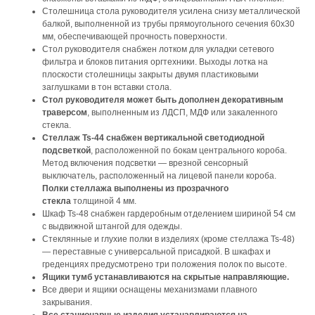
Столешница стола руководителя усилена снизу металлической
балкой, выполненной из трубы прямоугольного сечения 60х30
мм, обеспечивающей прочность поверхности.
Стол руководителя снабжен лотком для укладки сетевого
фильтра и блоков питания оргтехники. Выходы лотка на
плоскости столешницы закрыты двумя пластиковыми
заглушками в тон вставки стола.
Стол руководителя может быть дополнен декоративным
траверсом
, выполненным из ЛДСП, МДФ или закаленного
стекла.
Стеллаж Ts-44 снабжен вертикальной светодиодной
подсветкой
, расположенной по бокам центрального короба.
Метод включения подсветки — врезной сенсорный
выключатель, расположенный на лицевой панели короба.
Полки стеллажа выполнены из прозрачного
стекла
толщиной 4 мм.
Шкаф Ts-48 снабжен гардеробным отделением шириной 54 см
с выдвижной штангой для одежды.
Стеклянные и глухие полки в изделиях (кроме стеллажа Ts-48)
— переставные с универсальной присадкой. В шкафах и
греденциях предусмотрено три положения полок по высоте.
Ящики тумб устанавливаются на скрытые направляющие.
Все двери и ящики оснащены механизмами плавного
закрывания.