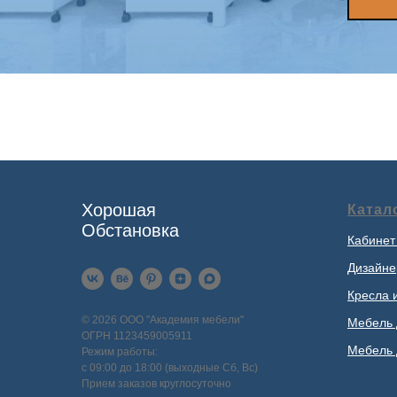
Хорошая
Катал
Обстановка
Кабинет
Дизайне
Кресла 
© 2026 ООО "Академия мебели"
Мебель 
ОГРН 1123459005911
Мебель 
Режим работы:
с 09:00 до 18:00 (выходные Сб, Вс)
Прием заказов круглосуточно