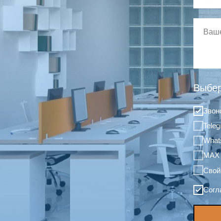
Выбер
Звон
Tele
What
MAX
Свой
Согл