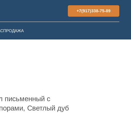
+7(917)338-75-89
АСПРОДАЖА
л письменный с
порами, Светлый дуб