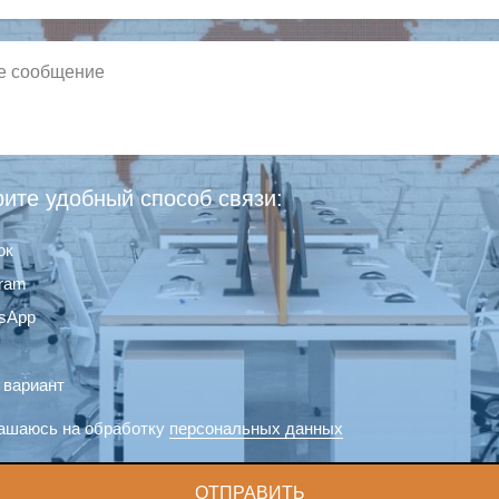
ите удобный способ связи:
ок
gram
sApp
 вариант
ашаюсь на обработку
персональных данных
ОТПРАВИТЬ