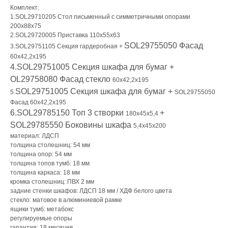
Комплект:
1.SOL29710205 Стол письменный с симметричными опорами
200x88x75
2.SOL29720005 Приставка 110x55x63
SOL29755050 Фасад
3.SOL29751105 Секция гардеробная +
60x42,2x195
4.SOL29751005 Секция шкафа для бумаг +
OL29758080 Фасад стекло
60x42,2x195
SOL29751005 Секция шкафа для бумаг +
5.
SOL29755050
Фасад 60x42,2x195
6.SOL29785150 Топ 3 створки
+
180x45x5,4
SOL29785550 Боковины шкафа
5,4x45x200
материал: ЛДСП
толщина столешниц: 54 мм
толщина опор: 54 мм
толщина топов тумб: 18 мм
толщина каркаса: 18 мм
кромка столешниц: ПВХ 2 мм
задние стенки шкафов: ЛДСП 18 мм / ХДФ белого цвета
стекло: матовое в алюминиевой рамке
ящики тумб: метабокс
регулируемые опоры
гарантия: 18 месяцев