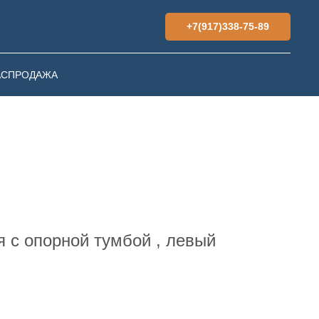
+7(917)338-75-89
АСПРОДАЖА
я с опорной тумбой , левый