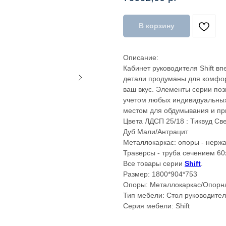
В корзину
Описание:
Кабинет руководителя Shift вп
детали продуманы для комфорт
ваш вкус. Элементы серии поз
учетом любых индивидуальных 
местом для обдумывания и пр
Цвета ЛДСП 25/18 : Тиквуд Св
Дуб Мали/Антрацит
Металлокаркас: опоры - нерж
Траверсы - труба сечением 60
Все товары серии
Shift
.
Размер: 1800*904*753
Опоры: Металлокаркас/Опорн
Тип мебели: Стол руководите
Серия мебели: Shift