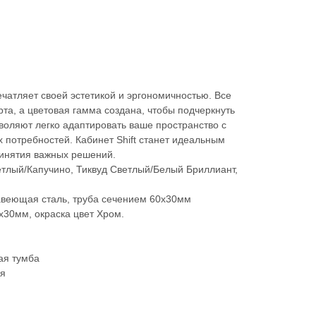
ечатляет своей эстетикой и эргономичностью. Все
а, а цветовая гамма создана, чтобы подчеркнуть
воляют легко адаптировать ваше пространство с
потребностей. Кабинет Shift станет идеальным
инятия важных решений.
етлый/Капучино, Тиквуд Светлый/Белый Бриллиант,
авеющая сталь, труба сечением 60х30мм
х30мм, окраска цвет Хром.
ая тумба
ля