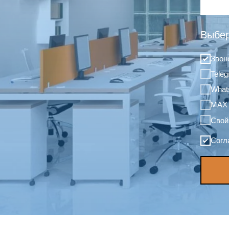
Выбер
Звон
Tele
What
MAX
Свой
Согл