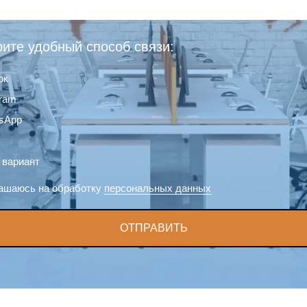
ите удобный способ связи:
ок
gram
sApp
 вариант
ашаюсь на обработку
персональных данных
ОТПРАВИТЬ