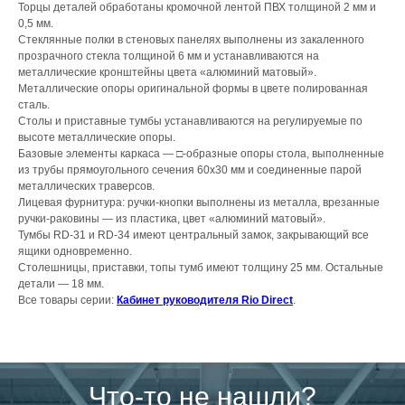
Торцы деталей обработаны кромочной лентой ПВХ толщиной 2 мм и
0,5 мм.
Стеклянные полки в стеновых панелях выполнены из закаленного
прозрачного стекла толщиной 6 мм и устанавливаются на
металлические кронштейны цвета «алюминий матовый».
Металлические опоры оригинальной формы в цвете полированная
сталь.
Столы и приставные тумбы устанавливаются на регулируемые по
высоте металлические опоры.
Базовые элементы каркаса — □-образные опоры стола, выполненные
из трубы прямоугольного сечения 60х30 мм и соединенные парой
металлических траверсов.
Лицевая фурнитура: ручки-кнопки выполнены из металла, врезанные
ручки-раковины — из пластика, цвет «алюминий матовый».
Тумбы RD-31 и RD-34 имеют центральный замок, закрывающий все
ящики одновременно.
Столешницы, приставки, топы тумб имеют толщину 25 мм. Остальные
детали — 18 мм.
Все товары серии:
Кабинет руководителя Rio Direct
.
Что-то не нашли?