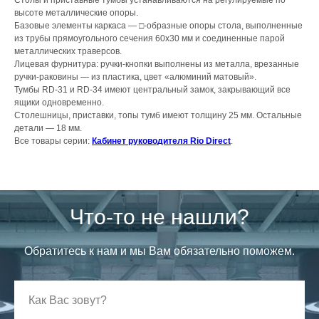
Столы и приставные тумбы устанавливаются на регулируемые по
высоте металлические опоры.
Базовые элементы каркаса — □-образные опоры стола, выполненные
из трубы прямоугольного сечения 60х30 мм и соединенные парой
металлических траверсов.
Лицевая фурнитура: ручки-кнопки выполнены из металла, врезанные
ручки-раковины — из пластика, цвет «алюминий матовый».
Тумбы RD-31 и RD-34 имеют центральный замок, закрывающий все
ящики одновременно.
Столешницы, приставки, топы тумб имеют толщину 25 мм. Остальные
детали — 18 мм.
Все товары серии:
Кабинет руководителя Rio Direct
.
Что-то не нашли?
Обратитесь к нам и мы Вам обязательно поможем.