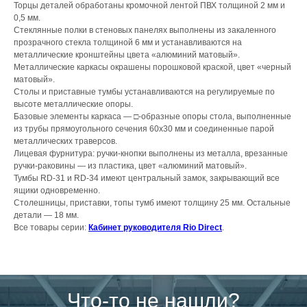
Торцы деталей обработаны кромочной лентой ПВХ толщиной 2 мм и
0,5 мм.
Стеклянные полки в стеновых панелях выполнены из закаленного
прозрачного стекла толщиной 6 мм и устанавливаются на
металлические кронштейны цвета «алюминий матовый».
Металлические каркасы окрашены порошковой краской, цвет «черный
матовый».
Столы и приставные тумбы устанавливаются на регулируемые по
высоте металлические опоры.
Базовые элементы каркаса — □-образные опоры стола, выполненные
из трубы прямоугольного сечения 60х30 мм и соединенные парой
металлических траверсов.
Лицевая фурнитура: ручки-кнопки выполнены из металла, врезанные
ручки-раковины — из пластика, цвет «алюминий матовый».
Тумбы RD-31 и RD-34 имеют центральный замок, закрывающий все
ящики одновременно.
Столешницы, приставки, топы тумб имеют толщину 25 мм. Остальные
детали — 18 мм.
Все товары серии:
Кабинет руководителя Rio Direct
.
Что-то не нашли?