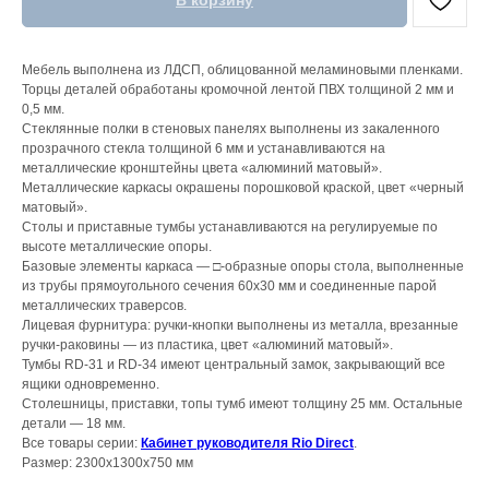
В корзину
Мебель выполнена из ЛДСП, облицованной меламиновыми пленками.
Торцы деталей обработаны кромочной лентой ПВХ толщиной 2 мм и
0,5 мм.
Стеклянные полки в стеновых панелях выполнены из закаленного
прозрачного стекла толщиной 6 мм и устанавливаются на
металлические кронштейны цвета «алюминий матовый».
Металлические каркасы окрашены порошковой краской, цвет «черный
матовый».
Столы и приставные тумбы устанавливаются на регулируемые по
высоте металлические опоры.
Базовые элементы каркаса — □-образные опоры стола, выполненные
из трубы прямоугольного сечения 60х30 мм и соединенные парой
металлических траверсов.
Лицевая фурнитура: ручки-кнопки выполнены из металла, врезанные
ручки-раковины — из пластика, цвет «алюминий матовый».
Тумбы RD-31 и RD-34 имеют центральный замок, закрывающий все
ящики одновременно.
Столешницы, приставки, топы тумб имеют толщину 25 мм. Остальные
детали — 18 мм.
Все товары серии:
Кабинет руководителя Rio Direct
.
Размер: 2300x1300x750 мм