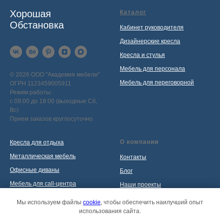
Хорошая
Каталог
Обстановка
Кабинет руководителя
Дизайнерские кресла
Кресла и стулья
Мебель для персонала
© 2026 ООО "Академия мебели"
Мебель для переговорной
ОГРН 1123459005911
Режим работы:
с 09:00 до 18:00 (выходные Сб,
Вс)
Прием заказов круглосуточно
О компании
Кресла для отдыха
Металлическая мебель
Контакты
Офисные диваны
Блог
Мебель для call-центра
Наши проекты
Мебель для приемной
Политика обработки
Мы используем файлы
cookie
, чтобы обеспечить наилучший опыт
персональных данных
использования сайта.
Распродажа