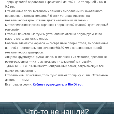
Торцы деталей обработаны кромочной лентой ПВХ толщиной 2 мм и
0,5 мм.
Стеклянные полки в стеновых панелях выполнены из закаленного
прозрачного стекла толщиной 6 мм и устанавливаются на
металлические кронштейны цвета «алюминий матовый».
Металлические каркасы окрашены порошковой краской, цвет «черный
матовый».
Столы и приставные тумбы устанавливаются на регулируемые по
высоте металлические опоры.
Базовые элементы каркаса — □-образные опоры стола, выполненные
из трубы прямоугольного сечения 60х30 мм и соединенные парой
металлических траверсов.
Лицевая фурнитура: ручки-кнопки выполнены из металла, врезанные
ручки-раковины — из пластика, цвет «алюминий матовый».
Тумбы RD-31 и RD-34 имеют центральный замок, закрывающий все
ящики одновременно.
Столешницы, приставки, топы тумб имеют толщину 25 мм. Остальные
детали — 18 мм.
Все товары серии:
Кабинет руководителя Rio Direct
.
Что-то не нашли?