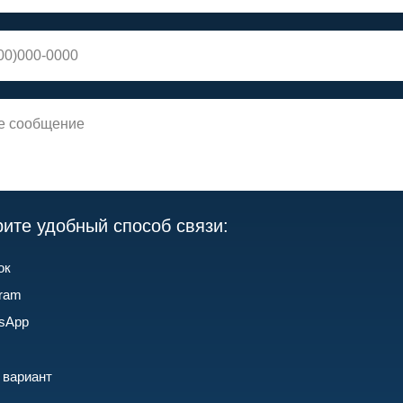
ите удобный способ связи:
ок
gram
sApp
 вариант