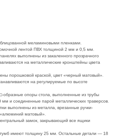
облицованной меламиновыми пленками.
омочной лентой ПВХ толщиной 2 мм и 0,5 мм.
 панелях выполнены из закаленного прозрачного
навливаются на металлические кронштейны цвета
ены порошковой краской, цвет «черный матовый».
танавливаются на регулируемые по высоте
□-образные опоры стола, выполненные из трубы
0 мм и соединенные парой металлических траверсов.
пки выполнены из металла, врезанные ручки-
т «алюминий матовый».
ентральный замок, закрывающий все ящики
 тумб имеют толщину 25 мм. Остальные детали — 18