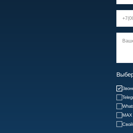
Выбер
Звон
Tele
What
MAX
Свой