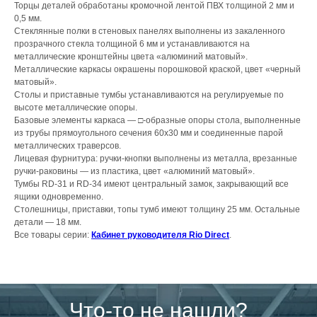
Торцы деталей обработаны кромочной лентой ПВХ толщиной 2 мм и
0,5 мм.
Стеклянные полки в стеновых панелях выполнены из закаленного
прозрачного стекла толщиной 6 мм и устанавливаются на
металлические кронштейны цвета «алюминий матовый».
Металлические каркасы окрашены порошковой краской, цвет «черный
матовый».
Столы и приставные тумбы устанавливаются на регулируемые по
высоте металлические опоры.
Базовые элементы каркаса — □-образные опоры стола, выполненные
из трубы прямоугольного сечения 60х30 мм и соединенные парой
металлических траверсов.
Лицевая фурнитура: ручки-кнопки выполнены из металла, врезанные
ручки-раковины — из пластика, цвет «алюминий матовый».
Тумбы RD-31 и RD-34 имеют центральный замок, закрывающий все
ящики одновременно.
Столешницы, приставки, топы тумб имеют толщину 25 мм. Остальные
детали — 18 мм.
Все товары серии:
Кабинет руководителя Rio Direct
.
Что-то не нашли?