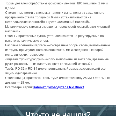
Торцы деталей обработаны кромочной лентой ПВХ толщиной 2 мм и
0,5 мм.
Стеклянные полки в стеновых панелях выполнены из закаленного
прозрачного стекла толщиной 6 мм и устанавливаются на
металлические кронштейны цвета «алюминий матовый».
Металлические каркасы окрашены порошковой краской, цвет «черный
матовый».
Столы и приставные тумбы устанавливаются на регулируемые по
высоте металлические опоры.
Базовые элементы каркаса — □-образные опоры стола, выполненные
из трубы прямоугольного сечения 60х30 мм и соединенные парой
металлических траверсов.
Лицевая фурнитура: ручки-кнопки выполнены из металла, врезанные
ручки-раковины — из пластика, цвет «алюминий матовый».
Тумбы RD-31 и RD-34 имеют центральный замок, закрывающий все
ящики одновременно.
Столешницы, приставки, топы тумб имеют толщину 25 мм. Остальные
детали — 18 мм.
Все товары серии:
Кабинет руководителя Rio Direct
.
Что-то не нашли?