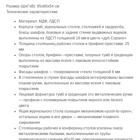
Размер (ШхГхВ): 95x80x54 см
Технические характеристики:
Материал: МДФ, ЛДСП
Корпуса тумб, журнальных столов, стеллажей и гардероба,
боксы шкафов, боковые и задние стенки выдвижных ящиков
выполнены из ЛДСП толщиной 16 мм в цвете «дуб Сорано»
Толщина столешниц рабочих столов и брифинг-приставки: 25
мм
Опоры столов, брифинг—приставки, опорных тумб и греденции
выполнены из массива ясеня с лаковым износостойким
покрытием
Фасады шкафов — тонированное стекло толщиной 6 мм
В стеклянные и глухие фасады шкафов интегрированы высокие
планки-ручки, выполненные из массива ясеня с лаковым
покрытием
Лицевая фурнитура тумб и греденции это металлические ручки
— профили с полимерным покрытием черного или белого
цвета
Ящик журнального стола оснащен механизмом «push-to-open»,
остальные ящики и все двери — механизмами плавного
закрывания
Столешницы рабочих и конференц-столов усилены снизу
металлическими балками, выполненными из трубы
прямоугольного сечения 40х20 мм, обеспечивающие прочность