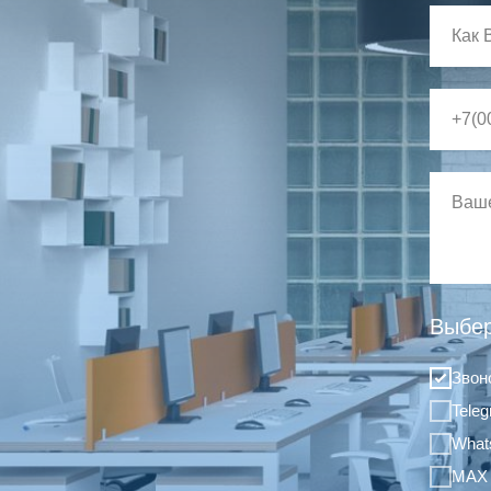
Выбер
Звон
Tele
What
MAX