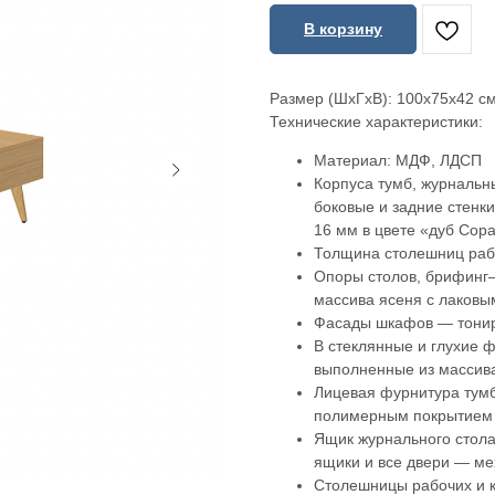
В корзину
Размер (ШхГхВ): 100x75x42 с
Технические характеристики:
Материал: МДФ, ЛДСП
Корпуса тумб, журнальн
боковые и задние стен
16 мм в цвете «дуб Сор
Толщина столешниц рабо
Опоры столов, брифинг—
массива ясеня с лаковы
Фасады шкафов — тонир
В стеклянные и глухие 
выполненные из массив
Лицевая фурнитура тумб
полимерным покрытием 
Ящик журнального стола
ящики и все двери — м
Столешницы рабочих и 