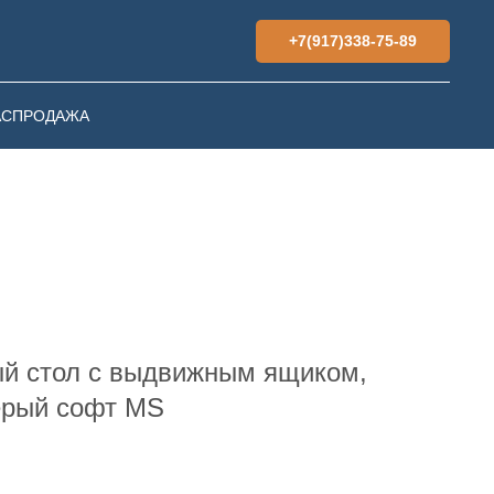
+7(917)338-75-89
АСПРОДАЖА
й стол с выдвижным ящиком,
ерый софт MS