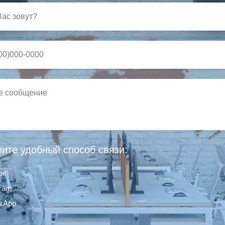
ите удобный способ связи:
ок
gram
sApp