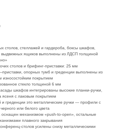
м
ых столов, стеллажей и гардероба, боксы шкафов,
ки выдвижных ящиков выполнены из ЛДСП толщиной
ано»
чих столов и брифинг-приставки: 25 мм
приставки, опорных тумб и греденции выполнены из
м износостойким покрытием
ованное стекло толщиной 6 мм
фасады шкафов интегрированы высокие планки-ручки,
а ясеня с лаковым покрытием
 и греденции это металлические ручки — профили с
черного или белого цвета
 оснащен механизмом «push-to-open», остальные
еханизмами плавного закрывания
конференц-столов усилены снизу металлическими