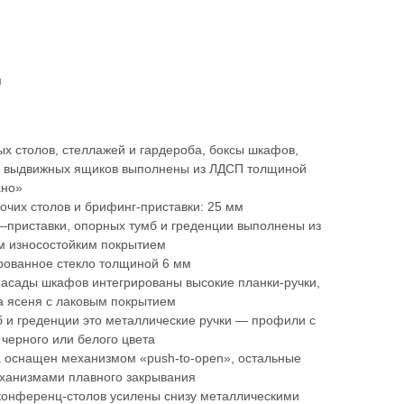
м
ых столов, стеллажей и гардероба, боксы шкафов,
ки выдвижных ящиков выполнены из ЛДСП толщиной
ано»
чих столов и брифинг-приставки: 25 мм
приставки, опорных тумб и греденции выполнены из
м износостойким покрытием
ованное стекло толщиной 6 мм
фасады шкафов интегрированы высокие планки-ручки,
а ясеня с лаковым покрытием
 и греденции это металлические ручки — профили с
черного или белого цвета
 оснащен механизмом «push-to-open», остальные
еханизмами плавного закрывания
конференц-столов усилены снизу металлическими