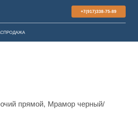
+7(917)338-75-89
АСПРОДАЖА
очий прямой, Мрамор черный/