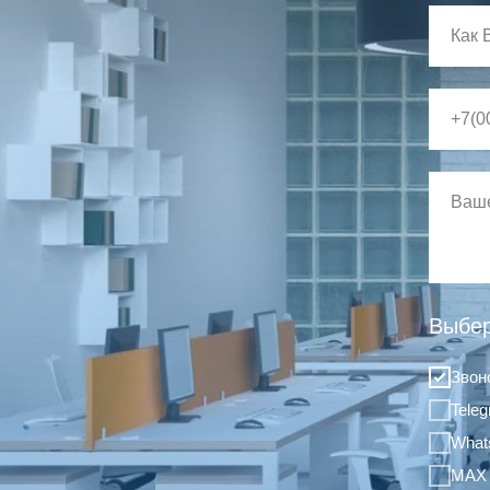
Выбер
Звон
Tele
What
MAX