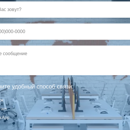
ите удобный способ связи:
ок
gram
sApp