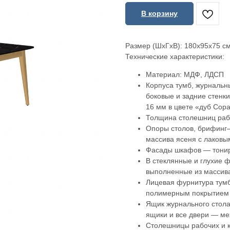
В корзину
Размер (ШхГхВ): 180x95x75 с
Технические характеристики:
Материал: МДФ, ЛДСП
Корпуса тумб, журнальн
боковые и задние стен
16 мм в цвете «дуб Сор
Толщина столешниц рабо
Опоры столов, брифинг—
массива ясеня с лаковы
Фасады шкафов — тонир
В стеклянные и глухие 
выполненные из массив
Лицевая фурнитура тумб
полимерным покрытием 
Ящик журнального стола
ящики и все двери — м
Столешницы рабочих и 