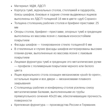
Материал: МДФ, ЛДСП
Корпуса тумб, журнальных столов, стеллажей и гардероба,
боксы шкафов, боковые и задние стенки выдвижных ящиков
выполнены из ЛДСП толщиной 16 мм в цвете «дуб Сорано»
Толщина столешниц рабочих столов и брифинг-приставки: 25
мм
Опоры столов, брифинг—приставки, опорных тумб и греденции
выполнены из массива ясеня с лаковым износостойким
покрытием
Фасады шкафов — тонированное стекло толщиной 6 мм
В стеклянные и глухие фасады шкафов интегрированы высокие
планки-ручки, выполненные из массива ясеня с лаковым
покрытием
Лицевая фурнитура тумб и греденции это металлические ручки
— профили с полимерным покрытием черного или белого
цвета
Ящик журнального стола оснащен механизмом «push-to-open»,
остальные ящики и все двери — механизмами плавного
закрывания
Столешницы рабочих и конференц-столов усилены снизу
металлическими балками, выполненными из трубы
прямоугольного сечения 40х20 мм, обеспечивающие прочность
поверхности
Крепежная фурнитура — производства России и Германии.