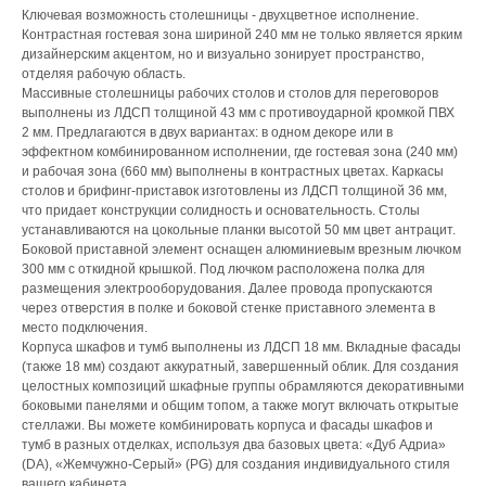
Ключевая возможность столешницы - двухцветное исполнение.
Контрастная гостевая зона шириной 240 мм не только является ярким
дизайнерским акцентом, но и визуально зонирует пространство,
отделяя рабочую область.
Массивные столешницы рабочих столов и столов для переговоров
выполнены из ЛДСП толщиной 43 мм с противоударной кромкой ПВХ
2 мм. Предлагаются в двух вариантах: в одном декоре или в
эффектном комбинированном исполнении, где гостевая зона (240 мм)
и рабочая зона (660 мм) выполнены в контрастных цветах. Каркасы
столов и брифинг-приставок изготовлены из ЛДСП толщиной 36 мм,
что придает конструкции солидность и основательность. Столы
устанавливаются на цокольные планки высотой 50 мм цвет антрацит.
Боковой приставной элемент оснащен алюминиевым врезным лючком
300 мм с откидной крышкой. Под лючком расположена полка для
размещения электрооборудования. Далее провода пропускаются
через отверстия в полке и боковой стенке приставного элемента в
место подключения.
Корпуса шкафов и тумб выполнены из ЛДСП 18 мм. Вкладные фасады
(также 18 мм) создают аккуратный, завершенный облик. Для создания
целостных композиций шкафные группы обрамляются декоративными
боковыми панелями и общим топом, а также могут включать открытые
стеллажи. Вы можете комбинировать корпуса и фасады шкафов и
тумб в разных отделках, используя два базовых цвета: «Дуб Адриа»
(DА), «Жемчужно-Серый» (PG) для создания индивидуального стиля
вашего кабинета.