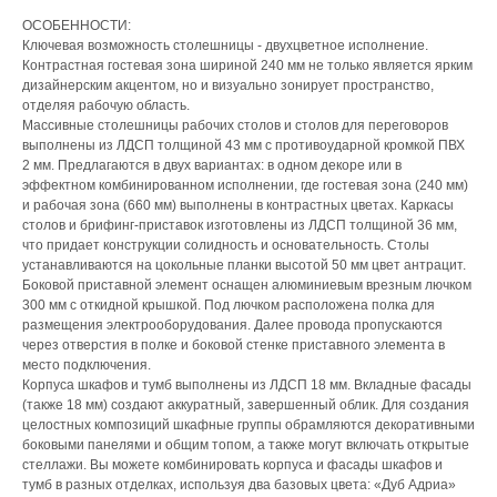
ОСОБЕННОСТИ:
Ключевая возможность столешницы - двухцветное исполнение.
Контрастная гостевая зона шириной 240 мм не только является ярким
дизайнерским акцентом, но и визуально зонирует пространство,
отделяя рабочую область.
Массивные столешницы рабочих столов и столов для переговоров
выполнены из ЛДСП толщиной 43 мм с противоударной кромкой ПВХ
2 мм. Предлагаются в двух вариантах: в одном декоре или в
эффектном комбинированном исполнении, где гостевая зона (240 мм)
и рабочая зона (660 мм) выполнены в контрастных цветах. Каркасы
столов и брифинг-приставок изготовлены из ЛДСП толщиной 36 мм,
что придает конструкции солидность и основательность. Столы
устанавливаются на цокольные планки высотой 50 мм цвет антрацит.
Боковой приставной элемент оснащен алюминиевым врезным лючком
300 мм с откидной крышкой. Под лючком расположена полка для
размещения электрооборудования. Далее провода пропускаются
через отверстия в полке и боковой стенке приставного элемента в
место подключения.
Корпуса шкафов и тумб выполнены из ЛДСП 18 мм. Вкладные фасады
(также 18 мм) создают аккуратный, завершенный облик. Для создания
целостных композиций шкафные группы обрамляются декоративными
боковыми панелями и общим топом, а также могут включать открытые
стеллажи. Вы можете комбинировать корпуса и фасады шкафов и
тумб в разных отделках, используя два базовых цвета: «Дуб Адриа»