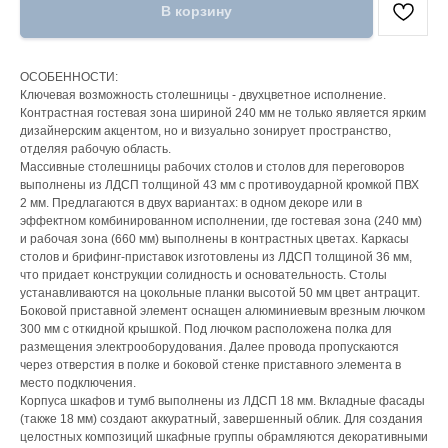
В корзину
ОСОБЕННОСТИ:
Ключевая возможность столешницы - двухцветное исполнение.
Контрастная гостевая зона шириной 240 мм не только является ярким
дизайнерским акцентом, но и визуально зонирует пространство,
отделяя рабочую область.
Массивные столешницы рабочих столов и столов для переговоров
выполнены из ЛДСП толщиной 43 мм с противоударной кромкой ПВХ
2 мм. Предлагаются в двух вариантах: в одном декоре или в
эффектном комбинированном исполнении, где гостевая зона (240 мм)
и рабочая зона (660 мм) выполнены в контрастных цветах. Каркасы
столов и брифинг-приставок изготовлены из ЛДСП толщиной 36 мм,
что придает конструкции солидность и основательность. Столы
устанавливаются на цокольные планки высотой 50 мм цвет антрацит.
Боковой приставной элемент оснащен алюминиевым врезным лючком
300 мм с откидной крышкой. Под лючком расположена полка для
размещения электрооборудования. Далее провода пропускаются
через отверстия в полке и боковой стенке приставного элемента в
место подключения.
Корпуса шкафов и тумб выполнены из ЛДСП 18 мм. Вкладные фасады
(также 18 мм) создают аккуратный, завершенный облик. Для создания
целостных композиций шкафные группы обрамляются декоративными