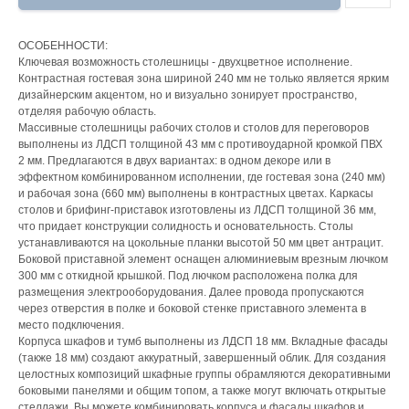
ОСОБЕННОСТИ:
Ключевая возможность столешницы - двухцветное исполнение.
Контрастная гостевая зона шириной 240 мм не только является ярким
дизайнерским акцентом, но и визуально зонирует пространство,
отделяя рабочую область.
Массивные столешницы рабочих столов и столов для переговоров
выполнены из ЛДСП толщиной 43 мм с противоударной кромкой ПВХ
2 мм. Предлагаются в двух вариантах: в одном декоре или в
эффектном комбинированном исполнении, где гостевая зона (240 мм)
и рабочая зона (660 мм) выполнены в контрастных цветах. Каркасы
столов и брифинг-приставок изготовлены из ЛДСП толщиной 36 мм,
что придает конструкции солидность и основательность. Столы
устанавливаются на цокольные планки высотой 50 мм цвет антрацит.
Боковой приставной элемент оснащен алюминиевым врезным лючком
300 мм с откидной крышкой. Под лючком расположена полка для
размещения электрооборудования. Далее провода пропускаются
через отверстия в полке и боковой стенке приставного элемента в
место подключения.
Корпуса шкафов и тумб выполнены из ЛДСП 18 мм. Вкладные фасады
(также 18 мм) создают аккуратный, завершенный облик. Для создания
целостных композиций шкафные группы обрамляются декоративными
боковыми панелями и общим топом, а также могут включать открытые
стеллажи. Вы можете комбинировать корпуса и фасады шкафов и