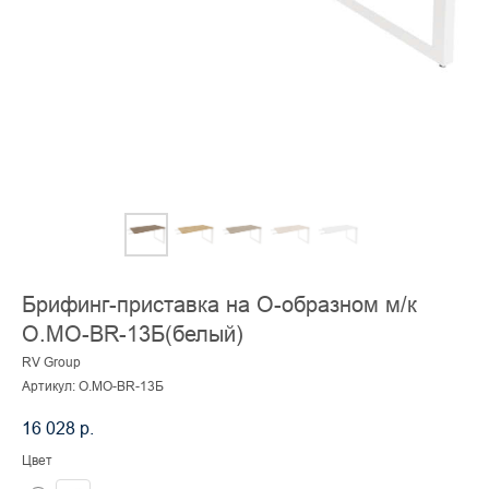
Брифинг-приставка на О-образном м/к
O.MO-BR-13Б(белый)
RV Group
Артикул:
O.MO-BR-13Б
16 028
р.
Цвет