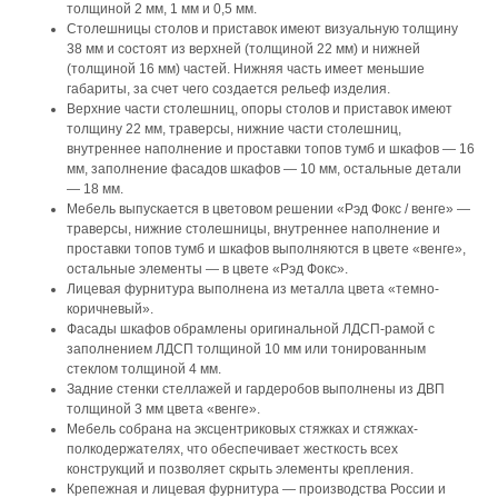
толщиной 2 мм, 1 мм и 0,5 мм.
Столешницы столов и приставок имеют визуальную толщину
38 мм и состоят из верхней (толщиной 22 мм) и нижней
(толщиной 16 мм) частей. Нижняя часть имеет меньшие
габариты, за счет чего создается рельеф изделия.
Верхние части столешниц, опоры столов и приставок имеют
толщину 22 мм, траверсы, нижние части столешниц,
внутреннее наполнение и проставки топов тумб и шкафов — 16
мм, заполнение фасадов шкафов — 10 мм, остальные детали
— 18 мм.
Мебель выпускается в цветовом решении «Рэд Фокс / венге» —
траверсы, нижние столешницы, внутреннее наполнение и
проставки топов тумб и шкафов выполняются в цвете «венге»,
остальные элементы — в цвете «Рэд Фокс».
Лицевая фурнитура выполнена из металла цвета «темно-
коричневый».
Фасады шкафов обрамлены оригинальной ЛДСП-рамой с
заполнением ЛДСП толщиной 10 мм или тонированным
стеклом толщиной 4 мм.
Задние стенки стеллажей и гардеробов выполнены из ДВП
толщиной 3 мм цвета «венге».
Мебель собрана на эксцентриковых стяжках и стяжках-
полкодержателях, что обеспечивает жесткость всех
конструкций и позволяет скрыть элементы крепления.
Крепежная и лицевая фурнитура — производства России и