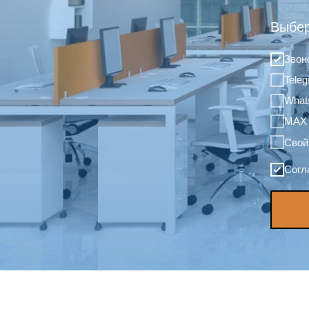
Выбер
Звон
Tele
What
MAX
Свой
Согл