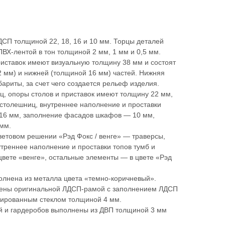
СП толщиной 22, 18, 16 и 10 мм. Торцы деталей
ВХ-лентой в тон толщиной 2 мм, 1 мм и 0,5 мм.
иставок имеют визуальную толщину 38 мм и состоят
2 мм) и нижней (толщиной 16 мм) частей. Нижняя
ариты, за счет чего создается рельеф изделия.
ц, опоры столов и приставок имеют толщину 22 мм,
 столешниц, внутреннее наполнение и проставки
 16 мм, заполнение фасадов шкафов — 10 мм,
мм.
ветовом решении «Рэд Фокс / венге» — траверсы,
треннее наполнение и проставки топов тумб и
вете «венге», остальные элементы — в цвете «Рэд
лнена из металла цвета «темно-коричневый».
ены оригинальной ЛДСП-рамой с заполнением ЛДСП
нированным стеклом толщиной 4 мм.
й и гардеробов выполнены из ДВП толщиной 3 мм