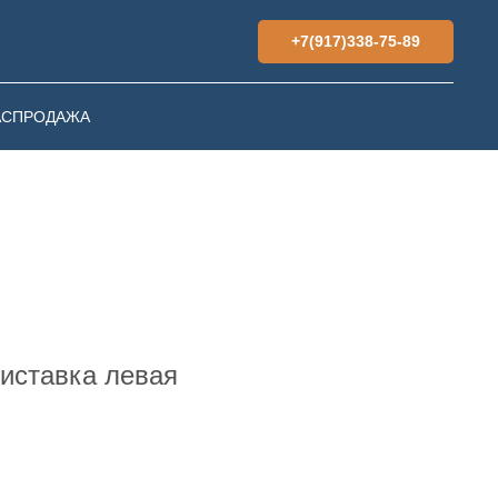
+7(917)338-75-89
АСПРОДАЖА
риставка левая