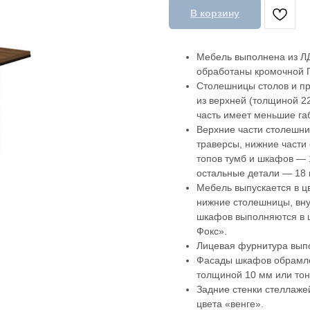
В корзину
Мебель выполнена из ЛД
обработаны кромочной П
Столешницы столов и пр
из верхней (толщиной 2
часть имеет меньшие габ
Верхние части столешни
траверсы, нижние части
топов тумб и шкафов —
остальные детали — 18 
Мебель выпускается в ц
нижние столешницы, вну
шкафов выполняются в ц
Фокс».
Лицевая фурнитура выпо
Фасады шкафов обрамл
толщиной 10 мм или то
Задние стенки стеллаже
цвета «венге».