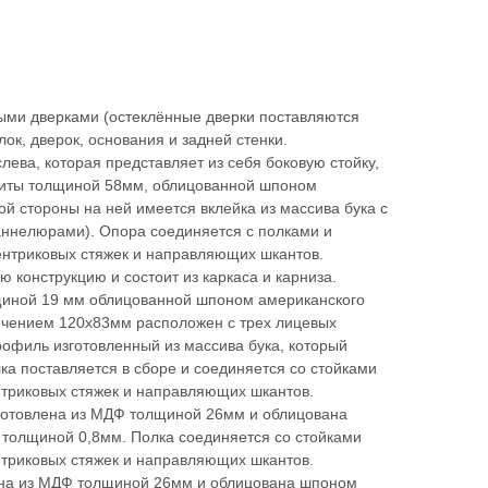
ными дверками (остеклённые дверки поставляются
олок, дверок, основания и задней стенки.
лева, которая представляет из себя боковую стойку,
литы толщиной 58мм, облицованной шпоном
ой стороны на ней имеется вклейка из массива бука с
аннелюрами). Опора соединяется с полками и
нтриковых стяжек и направляющих шкантов.
 конструкцию и состоит из каркаса и карниза.
щиной 19 мм облицованной шпоном американского
сечением 120х83мм расположен с трех лицевых
офиль изготовленный из массива бука, который
лка поставляется в сборе и соединяется со стойками
триковых стяжек и направляющих шкантов.
готовлена из МДФ толщиной 26мм и облицована
 толщиной 0,8мм. Полка соединяется со стойками
триковых стяжек и направляющих шкантов.
ена из МДФ толщиной 26мм и облицована шпоном