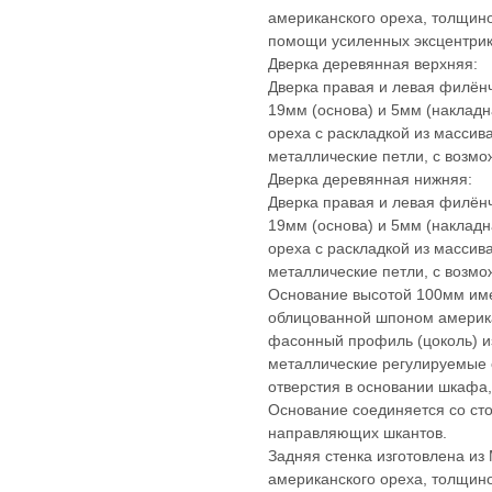
американского ореха, толщино
помощи усиленных эксцентрик
Дверка деревянная верхняя:
Дверка правая и левая филён
19мм (основа) и 5мм (наклад
ореха с раскладкой из массив
металлические петли, с возмо
Дверка деревянная нижняя:
Дверка правая и левая филён
19мм (основа) и 5мм (наклад
ореха с раскладкой из массив
металлические петли, с возмо
Основание высотой 100мм им
облицованной шпоном америка
фасонный профиль (цоколь) из
металлические регулируемые о
отверстия в основании шкафа
Основание соединяется со ст
направляющих шкантов.
Задняя стенка изготовлена и
американского ореха, толщино