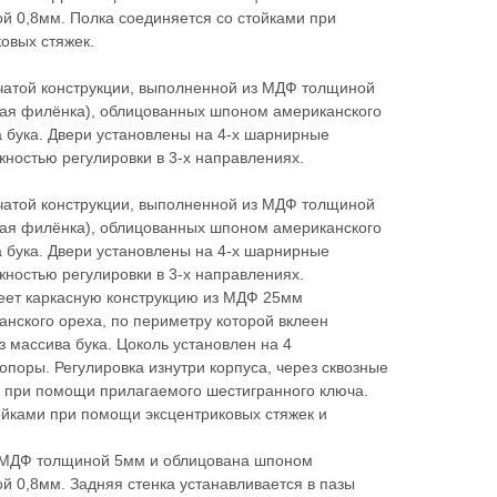
й 0,8мм. Полка соединяется со стойками при
овых стяжек.
чатой конструкции, выполненной из МДФ толщиной
ная филёнка), облицованных шпоном американского
а бука. Двери установлены на 4-х шарнирные
жностью регулировки в 3-х направлениях.
чатой конструкции, выполненной из МДФ толщиной
ная филёнка), облицованных шпоном американского
а бука. Двери установлены на 4-х шарнирные
жностью регулировки в 3-х направлениях.
еет каркасную конструкцию из МДФ 25мм
нского ореха, по периметру которой вклеен
 массива бука. Цоколь установлен на 4
поры. Регулировка изнутри корпуса, через сквозные
, при помощи прилагаемого шестигранного ключа.
ойками при помощи эксцентриковых стяжек и
з МДФ толщиной 5мм и облицована шпоном
й 0,8мм. Задняя стенка устанавливается в пазы