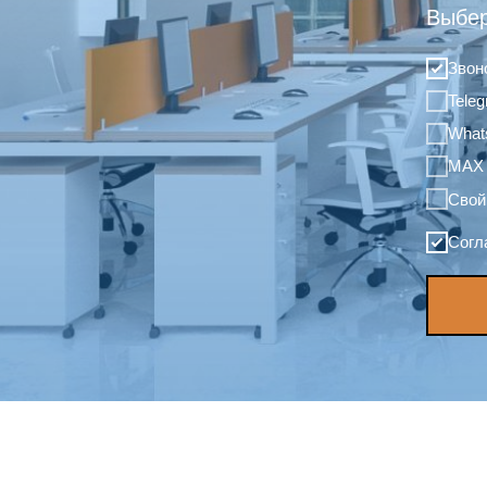
Выбер
Звон
Tele
What
MAX
Свой
Согл