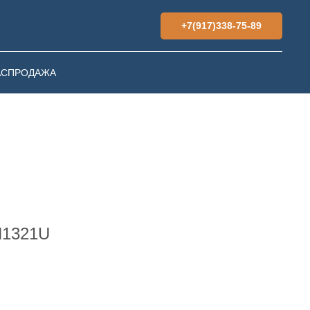
+7(917)338-75-89
АСПРОДАЖА
N1321U