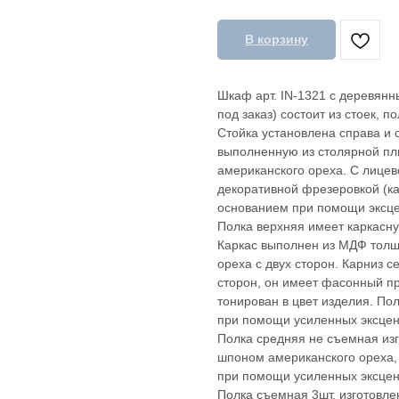
В корзину
Шкаф арт. IN-1321 с деревян
под заказ) состоит из стоек, п
Стойка установлена справа и с
выполненную из столярной п
американского ореха. С лицев
декоративной фрезеровкой (к
основанием при помощи эксце
Полка верхняя имеет каркасную
Каркас выполнен из МДФ тол
ореха с двух сторон. Карниз 
сторон, он имеет фасонный пр
тонирован в цвет изделия. По
при помощи усиленных эксцен
Полка средняя не съемная из
шпоном американского ореха,
при помощи усиленных эксцен
Полка съемная 3шт. изготовл