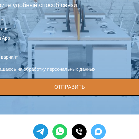
ите удобный способ связи:
ок
gram
sApp
 вариант
ашаюсь на обработку
персональных данных
ОТПРАВИТЬ