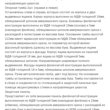
направляющих шкантов.
Опорная тумба 2шт. (правая и левая):
Установлены слева и справа, которые состоят из корпуса и двух
выдвижных ящиков. Каркас корпуса выполнен из МДФ толщиной 18мм,
облицованной шпоном американского ореха. Боковины филёнчатой
конструкции выполнены из МДФ толщиной 19мм (основа) и 5мм
(накладная филёнка), облицованных шпоном американского ореха с
раскладкой и пилястрами из массива бука. Основание тумбы высотой
112мм имеет каркасную конструкцию из МДФ 25мм облицованной
шпоном американского ореха, по периметру которой вклеен
фасонный профиль (цоколь) из массива бука. Выдвижные ящики
состоят из корпуса и фасада. Корпус ящика выполнен из панелей
МДФ толщиной 16 мм, дно ящика из МДФ толщиной 5мм,
облицованных шпоном. Направляющие шариковые полного
выдвижения. Фасады ящиков филенчатой конструкции выполненной
из МДФ толщиной 18 и 5мм, облицованы шпоном американского
ореха. Ручка металлическая скоба, цвет под бронзу. На основание
тумбы установлены подпятники из массива бука. Тумба поставляется
в сборе и соединяется со столешницей и защитной панелью при
помощи эксцентриковых стяжек и направляющих шкантов.
Защитная панель:
Представляет из себя внешнюю панель филёнчатой конструкции
выполненную из МДФ толщиной 5мм (накладная филёнка) и 19мм
(обвязка), облицованную шпоном американского ореха с раскладкой из
массива бука и внутреннюю, выполненную из МДФ толщиной 18мм,