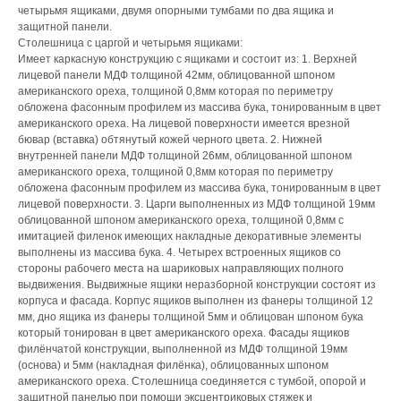
четырьмя ящиками, двумя опорными тумбами по два ящика и
защитной панели.
Столешница c царгой и четырьмя ящиками:
Имеет каркасную конструкцию с ящиками и состоит из: 1. Верхней
лицевой панели МДФ толщиной 42мм, облицованной шпоном
американского ореха, толщиной 0,8мм которая по периметру
обложена фасонным профилем из массива бука, тонированным в цвет
американского ореха. На лицевой поверхности имеется врезной
бювар (вставка) обтянутый кожей черного цвета. 2. Нижней
внутренней панели МДФ толщиной 26мм, облицованной шпоном
американского ореха, толщиной 0,8мм которая по периметру
обложена фасонным профилем из массива бука, тонированным в цвет
лицевой поверхности. 3. Царги выполненных из МДФ толщиной 19мм
облицованной шпоном американского ореха, толщиной 0,8мм с
имитацией филенок имеющих накладные декоративные элементы
выполнены из массива бука. 4. Четырех встроенных ящиков со
стороны рабочего места на шариковых направляющих полного
выдвижения. Выдвижные ящики неразборной конструкции состоят из
корпуса и фасада. Корпус ящиков выполнен из фанеры толщиной 12
мм, дно ящика из фанеры толщиной 5мм и облицован шпоном бука
который тонирован в цвет американского ореха. Фасады ящиков
филёнчатой конструкции, выполненной из МДФ толщиной 19мм
(основа) и 5мм (накладная филёнка), облицованных шпоном
американского ореха. Столешница соединяется с тумбой, опорой и
защитной панелью при помощи эксцентриковых стяжек и