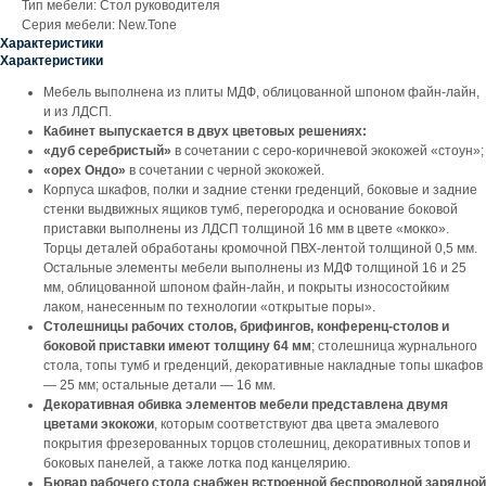
Тип мебели: Стол руководителя
Серия мебели: New.Tone
Характеристики
Характеристики
Мебель выполнена из плиты МДФ, облицованной шпоном файн-лайн,
и из ЛДСП.
Кабинет выпускается в двух цветовых решениях:
«дуб серебристый»
в сочетании с серо-коричневой экокожей «стоун»;
«орех Ондо»
в сочетании с черной экокожей.
Корпуса шкафов, полки и задние стенки греденций, боковые и задние
стенки выдвижных ящиков тумб, перегородка и основание боковой
приставки выполнены из ЛДСП толщиной 16 мм в цвете «мокко».
Торцы деталей обработаны кромочной ПВХ-лентой толщиной 0,5 мм.
Остальные элементы мебели выполнены из МДФ толщиной 16 и 25
мм, облицованной шпоном файн-лайн, и покрыты износостойким
лаком, нанесенным по технологии «открытые поры».
Столешницы рабочих столов, брифингов, конференц-столов и
боковой приставки имеют толщину 64 мм
; столешница журнального
стола, топы тумб и греденций, декоративные накладные топы шкафов
— 25 мм; остальные детали — 16 мм.
Декоративная обивка элементов мебели представлена двумя
цветами экокожи
, которым соответствуют два цвета эмалевого
покрытия фрезерованных торцов столешниц, декоративных топов и
боковых панелей, а также лотка под канцелярию.
Бювар рабочего стола снабжен встроенной беспроводной зарядной