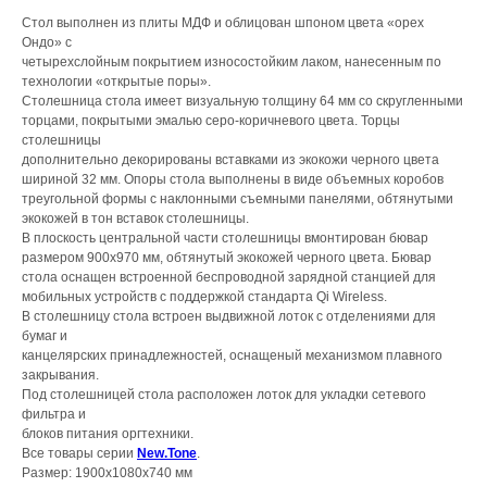
Стол выполнен из плиты МДФ и облицован шпоном цвета «орех
Ондо» с
четырехслойным покрытием износостойким лаком, нанесенным по
технологии «открытые поры».
Столешница стола имеет визуальную толщину 64 мм со скругленными
торцами, покрытыми эмалью серо-коричневого цвета. Торцы
столешницы
дополнительно декорированы вставками из экокожи черного цвета
шириной 32 мм. Опоры стола выполнены в виде объемных коробов
треугольной формы с наклонными съемными панелями, обтянутыми
экокожей в тон вставок столешницы.
В плоскость центральной части столешницы вмонтирован бювар
размером 900х970 мм, обтянутый экокожей черного цвета. Бювар
стола оснащен встроенной беспроводной зарядной станцией для
мобильных устройств с поддержкой стандарта Qi Wireless.
В столешницу стола встроен выдвижной лоток с отделениями для
бумаг и
канцелярских принадлежностей, оснащеный механизмом плавного
закрывания.
Под столешницей стола расположен лоток для укладки сетевого
фильтра и
блоков питания оргтехники.
Все товары серии
New.Tone
.
Размер: 1900x1080x740 мм