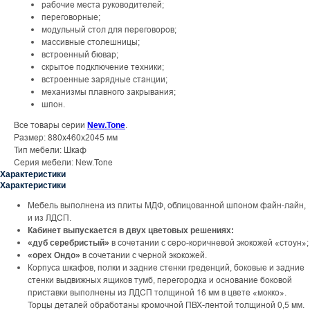
рабочие места руководителей;
переговорные;
модульный стол для переговоров;
массивные столешницы;
встроенный бювар;
скрытое подключение техники;
встроенные зарядные станции;
механизмы плавного закрывания;
шпон.
Все товары серии
.
New.Tone
Размер: 880x460x2045 мм
Тип мебели: Шкаф
Серия мебели: New.Tone
Характеристики
Характеристики
Мебель выполнена из плиты МДФ, облицованной шпоном файн-лайн,
и из ЛДСП.
Кабинет выпускается в двух цветовых решениях:
в сочетании с серо-коричневой экокожей «стоун»;
«дуб серебристый»
в сочетании с черной экокожей.
«орех Ондо»
Корпуса шкафов, полки и задние стенки греденций, боковые и задние
стенки выдвижных ящиков тумб, перегородка и основание боковой
приставки выполнены из ЛДСП толщиной 16 мм в цвете «мокко».
Торцы деталей обработаны кромочной ПВХ-лентой толщиной 0,5 мм.