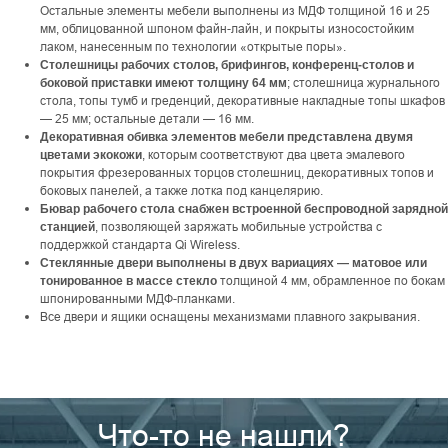
Остальные элементы мебели выполнены из МДФ толщиной 16 и 25
мм, облицованной шпоном файн-лайн, и покрыты износостойким
лаком, нанесенным по технологии «открытые поры».
Столешницы рабочих столов, брифингов, конференц-столов и
; столешница журнального
боковой приставки имеют толщину 64 мм
стола, топы тумб и греденций, декоративные накладные топы шкафов
— 25 мм; остальные детали — 16 мм.
Декоративная обивка элементов мебели представлена двумя
, которым соответствуют два цвета эмалевого
цветами экокожи
покрытия фрезерованных торцов столешниц, декоративных топов и
боковых панелей, а также лотка под канцелярию.
Бювар рабочего стола снабжен встроенной беспроводной зарядной
, позволяющей заряжать мобильные устройства с
станцией
поддержкой стандарта Qi Wireless.
Стеклянные двери выполнены в двух вариациях — матовое или
толщиной 4 мм, обрамленное по бокам
тонированное в массе стекло
шпонированными МДФ-планками.
Все двери и ящики оснащены механизмами плавного закрывания.
Что-то не нашли?