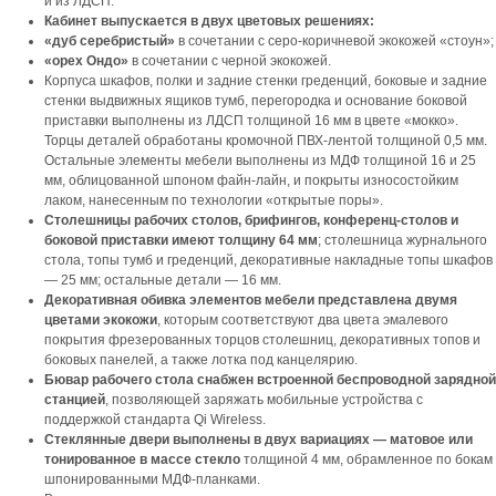
и из ЛДСП.
Кабинет выпускается в двух цветовых решениях:
«дуб серебристый»
в сочетании с серо-коричневой экокожей «стоун»;
«орех Ондо»
в сочетании с черной экокожей.
Корпуса шкафов, полки и задние стенки греденций, боковые и задние
стенки выдвижных ящиков тумб, перегородка и основание боковой
приставки выполнены из ЛДСП толщиной 16 мм в цвете «мокко».
Торцы деталей обработаны кромочной ПВХ-лентой толщиной 0,5 мм.
Остальные элементы мебели выполнены из МДФ толщиной 16 и 25
мм, облицованной шпоном файн-лайн, и покрыты износостойким
лаком, нанесенным по технологии «открытые поры».
Столешницы рабочих столов, брифингов, конференц-столов и
боковой приставки имеют толщину 64 мм
; столешница журнального
стола, топы тумб и греденций, декоративные накладные топы шкафов
— 25 мм; остальные детали — 16 мм.
Декоративная обивка элементов мебели представлена двумя
цветами экокожи
, которым соответствуют два цвета эмалевого
покрытия фрезерованных торцов столешниц, декоративных топов и
боковых панелей, а также лотка под канцелярию.
Бювар рабочего стола снабжен встроенной беспроводной зарядной
станцией
, позволяющей заряжать мобильные устройства с
поддержкой стандарта Qi Wireless.
Стеклянные двери выполнены в двух вариациях — матовое или
тонированное в массе стекло
толщиной 4 мм, обрамленное по бокам
шпонированными МДФ-планками.