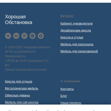
Хорошая
Каталог
Обстановка
Кабинет руководителя
Дизайнерские кресла
Кресла и стулья
Мебель для персонала
© 2026 ООО "Академия мебели"
Мебель для переговорной
ОГРН 1123459005911
Режим работы:
с 09:00 до 18:00 (выходные Сб,
Вс)
Прием заказов круглосуточно
О компании
Кресла для отдыха
Металлическая мебель
Контакты
Офисные диваны
Блог
Мебель для call-центра
Наши проекты
Мебель для приемной
Политика обработки